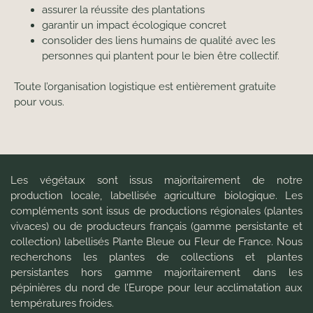
assurer la réussite des plantations
garantir un impact écologique concret
consolider des liens humains de qualité avec les
personnes qui plantent pour le bien être collectif.
Toute l’organisation logistique est entièrement gratuite
pour vous.
Les végétaux sont issus majoritairement de notre
production locale, labellisée agriculture biologique. Les
compléments sont issus de productions régionales (plantes
vivaces) ou de producteurs français (gamme persistante et
collection) labellisés Plante Bleue ou Fleur de France. Nous
recherchons les plantes de collections et plantes
persistantes hors gamme majoritairement dans les
pépinières du nord de l’Europe pour leur acclimatation aux
températures froides.