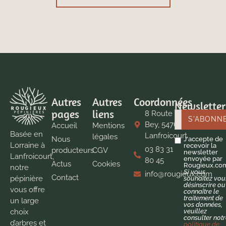
Autres
Autres
Coordonnées
Newsletter
pages
liens
8 Route de
Bey, 54760
Accueil
Mentions
Basée en
Lanfroicourt
légales
Nous
J'accepte de
Lorraine à
recevoir la
03 83 31
producteurs
CGV
newsletter
Lanfroicourt,
envoyée par
80 45
Actus
Cookies
Rougieux.co
notre
Si vous
info@rougieux.com
Contact
pépinière
souhaitez vou
désinscrire ou
vous offre
connaître le
traitement de
un large
vos données,
veuillez
choix
consulter not
d’arbres et
politique de