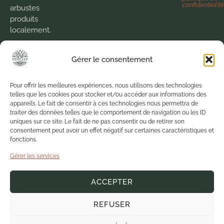
confidentialit
arbustes
produits
localement.
Nous
Gérer le consentement
cultivons la
passion
pour le
Pour offrir les meilleures expériences, nous utilisons des technologies
telles que les cookies pour stocker et/ou accéder aux informations des
végétal
appareils. Le fait de consentir à ces technologies nous permettra de
depuis 1973
traiter des données telles que le comportement de navigation ou les ID
pour vous
uniques sur ce site. Le fait de ne pas consentir ou de retirer son
proposer
consentement peut avoir un effet négatif sur certaines caractéristiques et
des
fonctions.
produits de
Gérer les services
qualité
dans un
ACCEPTER
environnement
sain.
REFUSER