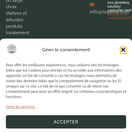
un large
vos données,
veuillez
choix
consulter not
info@rougieux.com
d’arbres et
politique de
confidentialit
arbustes
produits
localement.
Nous
Gérer le consentement
cultivons la
passion
pour le
Pour offrir les meilleures expériences, nous utilisons des technologies
telles que les cookies pour stocker et/ou accéder aux informations des
végétal
appareils. Le fait de consentir à ces technologies nous permettra de
depuis 1973
traiter des données telles que le comportement de navigation ou les ID
pour vous
uniques sur ce site. Le fait de ne pas consentir ou de retirer son
proposer
consentement peut avoir un effet négatif sur certaines caractéristiques et
fonctions.
des
produits de
Gérer les services
qualité
dans un
ACCEPTER
environnement
sain.