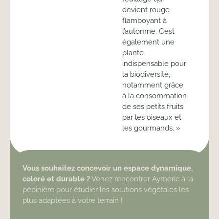
devient rouge
flamboyant à
l’automne. C’est
également une
plante
indispensable pour
la biodiversité,
notamment grâce
à la consommation
de ses petits fruits
par les oiseaux et
les gourmands. »
Vous souhaitez concevoir un espace dynamique,
coloré et durable ?
Venez rencontrer Aymeric à la
pépinière pour étudier les solutions végétales les
plus adaptées à votre terrain !