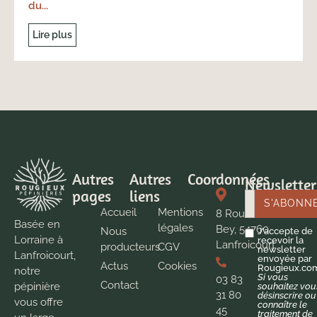
du...
Lire plus
Autres
Autres
Coordonnées
Newsletter
pages
liens
Accueil
Mentions
8 Route de
Basée en
légales
Bey, 54760
Nous
J'accepte de
Lorraine à
recevoir la
Lanfroicourt
producteurs
CGV
newsletter
Lanfroicourt,
envoyée par
Actus
Cookies
Rougieux.co
notre
Si vous
03 83
Contact
pépinière
souhaitez vou
31 80
désinscrire ou
vous offre
connaître le
45
traitement de