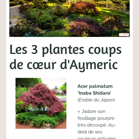
Les 3 plantes coups
de cœur d'Aymeric
Acer palmatum
‘Inaba Shidare’
(Erable du Japon)
« J’adore son
feuillage pourpre
très découpé. Au-
delà de ses
couleurs estivales,