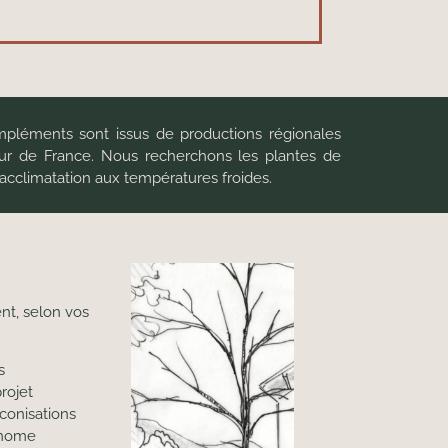
ompléments sont issus de productions régionales
leur de France. Nous recherchons les plantes de
acclimatation aux températures froides.
nt, selon vos
s
rojet
conisations
tonome