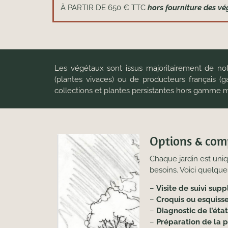
À PARTIR DE 650 € TTC
hors fourniture des v
Les végétaux sont issus majoritairement de not
(plantes vivaces) ou de producteurs français (
collections et plantes persistantes hors gamme m
Options & com
Chaque jardin est uni
besoins. Voici quelqu
–
Visite de suivi sup
–
Croquis ou esquis
–
Diagnostic de l’état
–
Préparation de la p