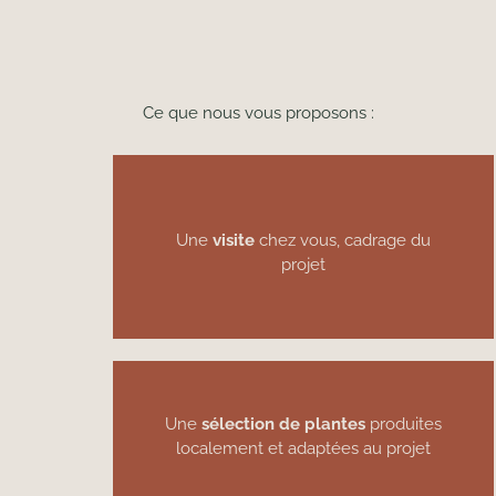
Ce que nous vous proposons :
Une
visite
chez vous, cadrage du
projet
Une
sélection de plantes
produites
localement et adaptées au projet