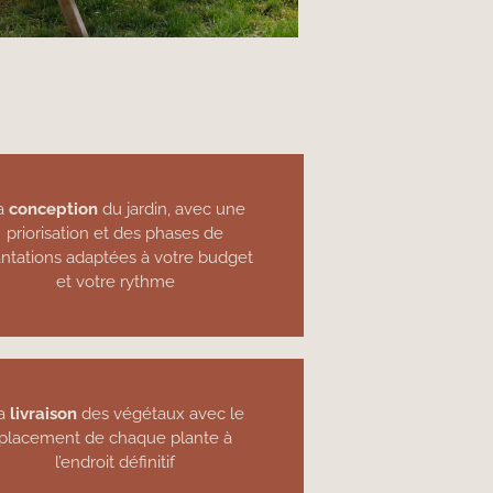
a
conception
du jardin, avec une
priorisation et des phases de
antations adaptées à votre budget
et votre rythme
a
livraison
des végétaux avec le
placement de chaque plante à
l’endroit définitif