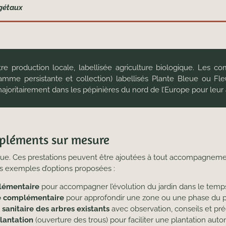
égétaux
re production locale, labellisée agriculture biologique. Les c
gamme persistante et collection) labellisés Plante Bleue ou F
ajoritairement dans les pépinières du nord de l’Europe pour leur 
pléments sur mesure
que. Ces prestations peuvent être ajoutées à tout accompagneme
es exemples d’options proposées :
plémentaire
pour accompagner l’évolution du jardin dans le temp
se complémentaire
pour approfondir une zone ou une phase du p
 sanitaire des arbres existants
avec observation, conseils et pré
lantation
(ouverture des trous) pour faciliter une plantation au