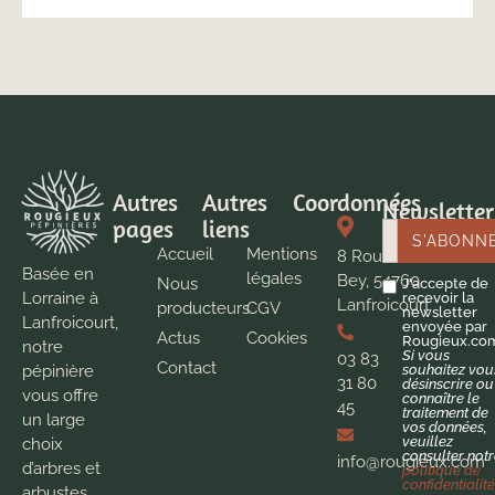
Autres
Autres
Coordonnées
Newsletter
pages
liens
Accueil
Mentions
8 Route de
Basée en
légales
Bey, 54760
Nous
J'accepte de
Lorraine à
recevoir la
Lanfroicourt
producteurs
CGV
newsletter
Lanfroicourt,
envoyée par
Actus
Cookies
Rougieux.co
notre
Si vous
03 83
Contact
pépinière
souhaitez vou
31 80
désinscrire ou
vous offre
connaître le
45
traitement de
un large
vos données,
veuillez
choix
consulter not
info@rougieux.com
d’arbres et
politique de
confidentialit
arbustes