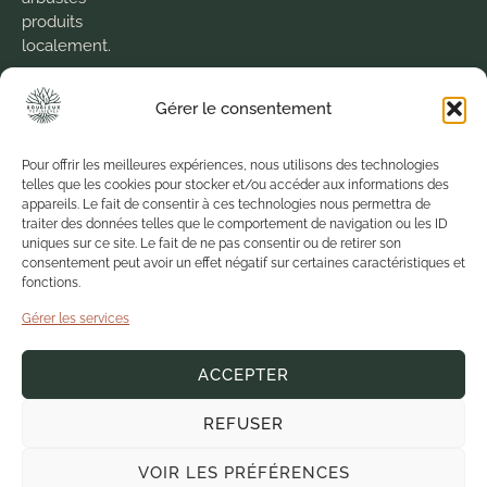
produits
localement.
Nous
Gérer le consentement
cultivons la
passion
pour le
Pour offrir les meilleures expériences, nous utilisons des technologies
telles que les cookies pour stocker et/ou accéder aux informations des
végétal
appareils. Le fait de consentir à ces technologies nous permettra de
depuis 1973
traiter des données telles que le comportement de navigation ou les ID
pour vous
uniques sur ce site. Le fait de ne pas consentir ou de retirer son
proposer
consentement peut avoir un effet négatif sur certaines caractéristiques et
des
fonctions.
produits de
Gérer les services
qualité
dans un
ACCEPTER
environnement
sain.
REFUSER
VOIR LES PRÉFÉRENCES