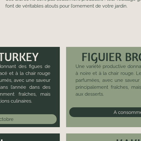
font de véritables atouts pour l’ornement de votre jardin.
 TURKEY
FIGUIER B
 donnant des figues de
Une variété productive donnan
acé et à la chair rouge
à noire et à la chair rouge. L
rfumés, avec une saveur
parfumées, avec une saveur 
dans l’année dans des
principalement fraîches, mai
mment fraîches, mais
aux desserts.
ons culinaires.
A consommer
octobre