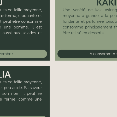
U
KAK
uits de taille moyenne,
Une variété de kaki astring
air ferme, croquante et
moyenne à grande, à la peau 
, il peut être consommé
fondante et parfumée lorsqu’e
e une pomme. Il est
consomme principalement fra
t aussi aux salades et
être utilisé en desserts.
ovembre
A consommer 
LIA
uits de taille moyenne,
et peu acide. Sa saveur
ù son nom. Il peut se
ore ferme, comme une