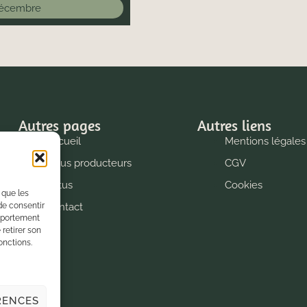
décembre
Autres pages
Autres liens
Accueil
Mentions légales
Nous producteurs
CGV
Actus
Cookies
 que les
de consentir
Contact
omportement
 retirer son
onctions.
RENCES