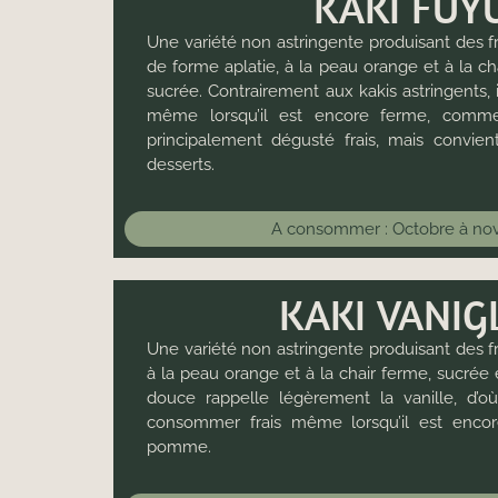
KAKI FUY
Une variété non astringente produisant des fr
de forme aplatie, à la peau orange et à la ch
sucrée. Contrairement aux kakis astringents
même lorsqu’il est encore ferme, comm
principalement dégusté frais, mais convien
desserts.
A consommer :
Octobre à n
KAKI VANIG
Une variété non astringente produisant des fr
à la peau orange et à la chair ferme, sucrée 
douce rappelle légèrement la vanille, d’o
consommer frais même lorsqu’il est enc
pomme.