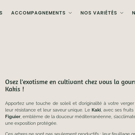
S
ACCOMPAGNEMENTS
NOS VARIÉTÉS
N
Osez l'exotisme en cultivant chez vous la gou
Kakis !
Apportez une touche de soleil et d’originalité à votre verge
leur résistance et leur saveur unique. Le
Kaki
, avec ses fruits
Figuier
, emblème de la douceur méditerranéenne, s’acclimate
une exposition protégée.
Ces arbres ne sont pas seulement productifs : leur feuillage g