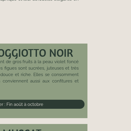
ROGGIOTTO NOIR
t de gros fruits à la peau violet foncé
es figues sont sucrées, juteuses et très
douce et riche. Elles se consomment
s conviennent aussi aux confitures et
 : Fin août à octobre