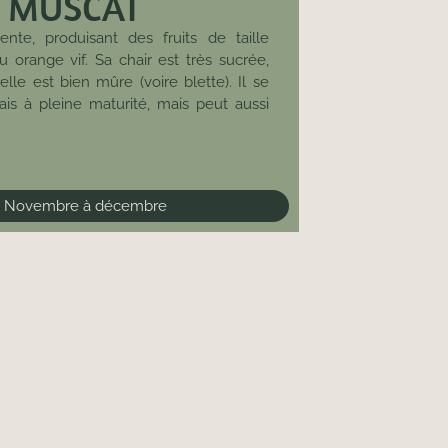
I MUSCAT
ente, produisant des fruits de taille
orange vif. Sa chair est très sucrée,
lle est bien mûre (voire blette). Il se
is à pleine maturité, mais peut aussi
:
Novembre à décembre