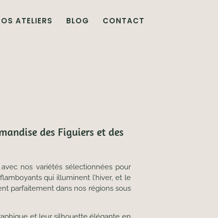
OS ATELIERS
BLOG
CONTACT
rmandise des Figuiers et des
r avec nos variétés sélectionnées pour
 flamboyants qui illuminent l’hiver, et le
nt parfaitement dans nos régions sous
raphique et leur silhouette élégante en