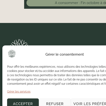
A consommer : Fin octobre à 
Gérer le consentement
Basée en Lorraine à Lanfroicourt, notre pépinière
Pour offrir les meilleures expériences, nous utilisons des technologies telles
vous offre un large choix d’arbres et arbustes
cookies pour stocker et/ou accéder aux informations des appareils. Le fait 
produits localement.
à ces technologies nous permettra de traiter des données telles que le c
de navigation ou les ID uniques sur ce site. Le fait de ne pas consentir ou de
consentement peut avoir un effet négatif sur certaines caractéristiques et f
Nous cultivons la passion pour le végétal depuis
1973 pour vous proposer des produits de qualité
Gérer les services
dans un environnement sain.
ACCEPTER
REFUSER
VOIR LES PRÉFÉ