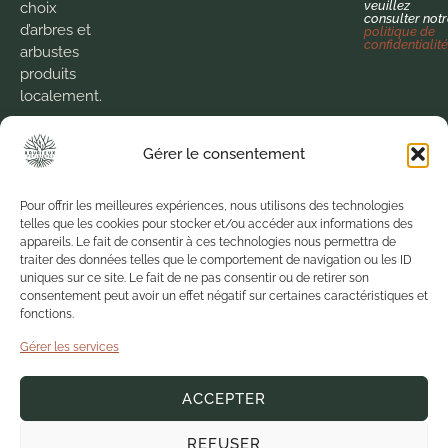
veuillez
choix
consulter not
d’arbres et
politique de
confidentialit
arbustes
produits
localement.
Nous
Gérer le consentement
cultivons la
passion
pour le
Pour offrir les meilleures expériences, nous utilisons des technologies
telles que les cookies pour stocker et/ou accéder aux informations des
végétal
appareils. Le fait de consentir à ces technologies nous permettra de
depuis 1973
traiter des données telles que le comportement de navigation ou les ID
pour vous
uniques sur ce site. Le fait de ne pas consentir ou de retirer son
proposer
consentement peut avoir un effet négatif sur certaines caractéristiques et
des
fonctions.
produits de
Gérer les services
qualité
dans un
ACCEPTER
environnement
sain.
REFUSER