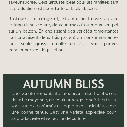
saveur sucrée. C’est l’arbuste idéal pour les familles, tant
sa production est abondante et facile d’accès.
Rustique et peu exigeant, le framboisier trouve sa place
le long d’une clôture, dans un massif ou même en pot
sur un balcon. En choisissant des variétés remontantes
(qui produisent deux fois par an) ou non-remontantes
(une seule grosse récolte en été), vous pouvez
échelonner vos dégustations.
AUTUMN BLISS
Une variété remontante produisant des framboises
de taille moyenne, de couleur rouge foncé. Les fruits
sont sucrés, parfumés et légèrement acidulés, avec
une bonne tenue. C’est une variété appréciée pour
sa productivité et sa facilité de culture.