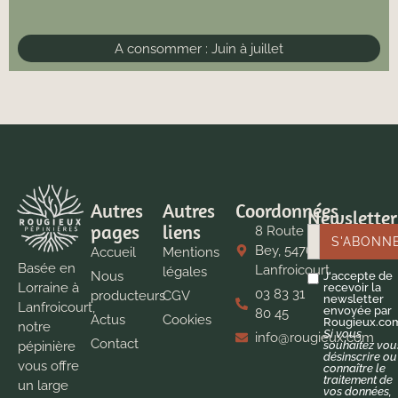
A consommer :
Juin à juillet
Autres
Autres
Coordonnées
Newsletter
pages
liens
8 Route de
Bey, 54760
Accueil
Mentions
Basée en
Lanfroicourt
légales
Nous
J'accepte de
Lorraine à
recevoir la
03 83 31
producteurs
CGV
newsletter
Lanfroicourt,
envoyée par
80 45
Actus
Cookies
Rougieux.co
notre
Si vous
info@rougieux.com
Contact
pépinière
souhaitez vou
désinscrire ou
vous offre
connaître le
traitement de
un large
vos données,